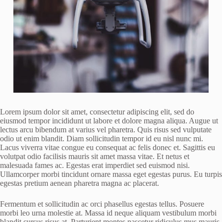
Lorem ipsum dolor sit amet, consectetur adipiscing elit, sed do
eiusmod tempor incididunt ut labore et dolore magna aliqua. Augue ut
lectus arcu bibendum at varius vel pharetra. Quis risus sed vulputate
odio ut enim blandit. Diam sollicitudin tempor id eu nisl nunc mi.
Lacus viverra vitae congue eu consequat ac felis donec et. Sagittis eu
volutpat odio facilisis mauris sit amet massa vitae. Et netus et
malesuada fames ac. Egestas erat imperdiet sed euismod nisi.
Ullamcorper morbi tincidunt ornare massa eget egestas purus. Eu turpis
egestas pretium aenean pharetra magna ac placerat.
Fermentum et sollicitudin ac orci phasellus egestas tellus. Posuere
morbi leo urna molestie at. Massa id neque aliquam vestibulum morbi
blandit cursus risus at. Parturient montes nascetur ridiculus mus mauris.