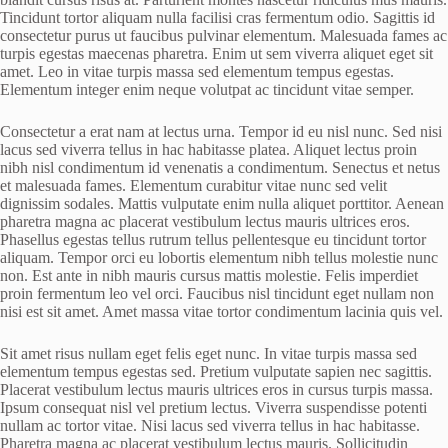
Tincidunt tortor aliquam nulla facilisi cras fermentum odio. Sagittis id
consectetur purus ut faucibus pulvinar elementum. Malesuada fames ac
turpis egestas maecenas pharetra. Enim ut sem viverra aliquet eget sit
amet. Leo in vitae turpis massa sed elementum tempus egestas.
Elementum integer enim neque volutpat ac tincidunt vitae semper.
Consectetur a erat nam at lectus urna. Tempor id eu nisl nunc. Sed nisi
lacus sed viverra tellus in hac habitasse platea. Aliquet lectus proin
nibh nisl condimentum id venenatis a condimentum. Senectus et netus
et malesuada fames. Elementum curabitur vitae nunc sed velit
dignissim sodales. Mattis vulputate enim nulla aliquet porttitor. Aenean
pharetra magna ac placerat vestibulum lectus mauris ultrices eros.
Phasellus egestas tellus rutrum tellus pellentesque eu tincidunt tortor
aliquam. Tempor orci eu lobortis elementum nibh tellus molestie nunc
non. Est ante in nibh mauris cursus mattis molestie. Felis imperdiet
proin fermentum leo vel orci. Faucibus nisl tincidunt eget nullam non
nisi est sit amet. Amet massa vitae tortor condimentum lacinia quis vel.
Sit amet risus nullam eget felis eget nunc. In vitae turpis massa sed
elementum tempus egestas sed. Pretium vulputate sapien nec sagittis.
Placerat vestibulum lectus mauris ultrices eros in cursus turpis massa.
Ipsum consequat nisl vel pretium lectus. Viverra suspendisse potenti
nullam ac tortor vitae. Nisi lacus sed viverra tellus in hac habitasse.
Pharetra magna ac placerat vestibulum lectus mauris. Sollicitudin